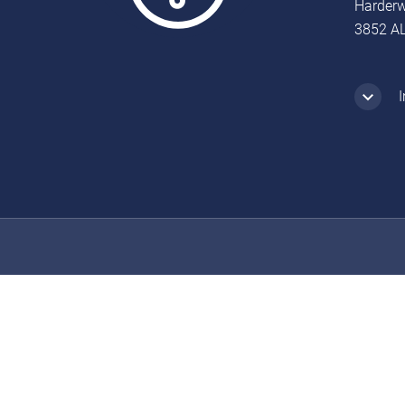
Harderw
3852 AL
I