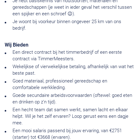
Je hebt basiskennis van houtsoorten, materialen en
gereedschappen (je weet in ieder geval het verschil tussen
een spijker en een schroef 😉).
Je woont bij voorkeur binnen ongeveer 25 km van ons
bedrijf.
Wij Bieden
Een direct contract bij het timmerbedrijf of een eerste
contract via TimmerMeesters.
Wekelijkse of vierwekelijkse betaling, afhankelijk van wat het
beste past.
Goed materiaal, professioneel gereedschap en
comfortabele werkkleding.
Goede secundaire arbeidsvoorwaarden (oftewel: goed eten
en drinken op z’n tijd).
Een hecht team dat samen werkt, samen lacht en elkaar
helpt. Wil je het zelf ervaren? Loop gerust eens een dagje
mee.
Een mooi salaris passend bij jouw ervaring, van €2751
(starter) tot €3668 (ervaren).