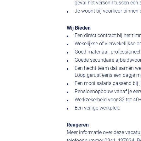
geval het verschil tussen een 
Je woont bij voorkeur binnen 
Wij Bieden
Een direct contract bij het ti
Wekelijkse of vierwekelijkse b
Goed materiaal, professionee
Goede secundaire arbeidsvoorw
Een hecht team dat samen werkt
Loop gerust eens een dagje m
Een mooi salaris passend bij j
Pensioenopbouw vanaf je eer
Werkzekerheid voor 32 tot 40+
Een veilige werkplek.
Reageren
Meer informatie over deze vacatur
telefoonnummer 0341-437034. Ben