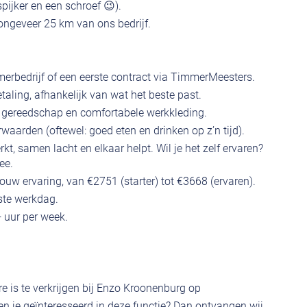
spijker en een schroef 😉).
ongeveer 25 km van ons bedrijf.
mmerbedrijf of een eerste contract via TimmerMeesters.
etaling, afhankelijk van wat het beste past.
l gereedschap en comfortabele werkkleding.
aarden (oftewel: goed eten en drinken op z’n tijd).
, samen lacht en elkaar helpt. Wil je het zelf ervaren?
ee.
ouw ervaring, van €2751 (starter) tot €3668 (ervaren).
ste werkdag.
 uur per week.
e is te verkrijgen bij Enzo Kroonenburg op
 je geïnteresseerd in deze functie? Dan ontvangen wij