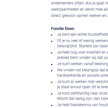
ondernemers zitten, dus je gaat ne
werkzaamheden en denkt mee als i
direct: gewoon samen werken en 
Functie Eisen
Je bent een echte houtliefheb
Of je nu veel of weinig werker
belangrijkst. Starters zijn d
Je hebt oog voor kwaliteit en
precies bent, vinden wij dat ju
Je kunt werken vanaf tekening,
We vinden het belangrijk dat e
hardwerkende en sociale coll
Je kunt al werken met versch
je staat ervoor open dit te ler
Je kunt zelfstandig naar onze
Mocht dat lastig zijn, dan ki
Je hebt basiskennis van houts