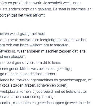
tjes en praktisch te werk. Je schakelt veel tussen
ets anders loopt dan gepland. De sfeer is informeel en
zorgen dat het werk afkomt.
ber en werkt graag met hout.
varing hebt: motivatie en leergierigheid vinden we het
aarom ook van harte welkom om te reageren.
 afwerking. Waar anderen misschien zeggen dat je te
ist een pluspunt.
 of bent gemotiveerd om dit te leren.
r een goede klik is: we zoeken een gezellige,
ega met een gezonde dosis humor.
illende houtbewerkingsmachines en gereedschappen, of
en (zoals zagen, frezen, schaven en boren).
 werkplaats komen, bijvoorbeeld met de fiets of auto.
jken we samen naar een oplossing.
oorten, materialen en gereedschappen (je weet in ieder