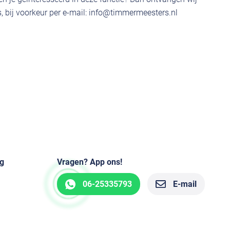
 bij voorkeur per e-mail:
info@timmermeesters.nl
g
Vragen? App ons!
06-25335793
E-mail