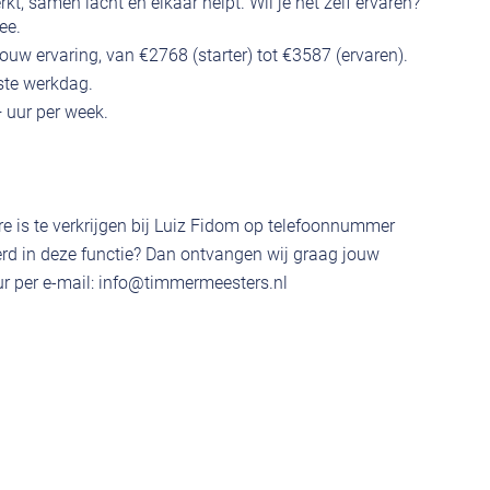
, samen lacht en elkaar helpt. Wil je het zelf ervaren?
ee.
ouw ervaring, van €2768 (starter) tot €3587 (ervaren).
ste werkdag.
 uur per week.
e is te verkrijgen bij Luiz Fidom op telefoonnummer
rd in deze functie? Dan ontvangen wij graag jouw
r per e-mail:
info@timmermeesters.nl