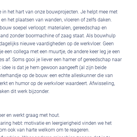
 in het hart van onze bouwprojecten. Je helpt mee met
 en het plaatsen van wanden, vloeren of zelfs daken.
 bouw soepel verloopt: materialen, gereedschap en
mand zonder boormachine of zaag staat. Als bouwhulp
je dagelijks nieuwe vaardigheden op de werkvloer. Geen
 je een collega met een muurtje, de andere keer leg je een
tjes af. Soms gooi je liever een hamer of gereedschap naar
t idee is dat je hem gewoon aangeeft (al zijn beide
echterhandje op de bouw: een echte alleskunner die van
kt en humor op de werkvloer waardeert. Afwisseling,
ken dit werk bijzonder.
ber en werkt graag met hout.
varing hebt: motivatie en leergierigheid vinden we het
aarom ook van harte welkom om te reageren.