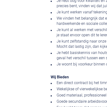
Je hebt oog voor kwaliteit en
precies bent, vinden wij dat ju
Je kunt werken vanaf tekening,
We vinden het belangrijk dat e
hardwerkende en sociale coll
Je kunt al werken met versch
je staat ervoor open dit te ler
Je kunt zelfstandig naar onze
Mocht dat lastig zijn, dan ki
Je hebt basiskennis van houts
geval het verschil tussen een 
Je woont bij voorkeur binnen 
Wij Bieden
Een direct contract bij het ti
Wekelijkse of vierwekelijkse b
Goed materiaal, professionee
Goede secundaire arbeidsvoorw