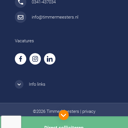
0341-437034
info@timmermeesters.nl
Vacatures
Info links
©2026 TimmerMeesters
|
privacy
Direct solliciteren