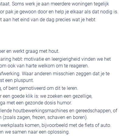
t staat. Soms werk je aan meerdere woningen tegelijk
r pak je gewoon door en help je elkaar als dat nodig is.
iet aan het eind van de dag precies wat je hebt
ber en werkt graag met hout.
varing hebt: motivatie en leergierigheid vinden we het
aarom ook van harte welkom om te reageren.
 afwerking. Waar anderen misschien zeggen dat je te
ist een pluspunt.
 of bent gemotiveerd om dit te leren.
r een goede klik is: we zoeken een gezellige,
ega met een gezonde dosis humor.
illende houtbewerkingsmachines en gereedschappen, of
en (zoals zagen, frezen, schaven en boren).
 werkplaats komen, bijvoorbeeld met de fiets of auto.
jken we samen naar een oplossing.