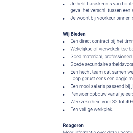
Je hebt basiskennis van houts
geval het verschil tussen een 
Je woont bij voorkeur binnen 
Wij Bieden
Een direct contract bij het ti
Wekelijkse of vierwekelijkse b
Goed materiaal, professionee
Goede secundaire arbeidsvoorw
Een hecht team dat samen werkt
Loop gerust eens een dagje m
Een mooi salaris passend bij j
Pensioenopbouw vanaf je eer
Werkzekerheid voor 32 tot 40+
Een veilige werkplek.
Reageren
Meer informatie over deze vacatur