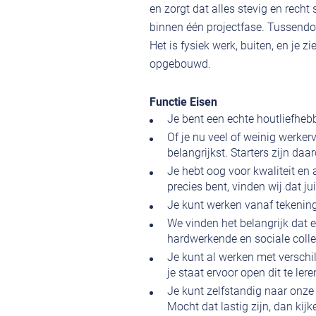
en zorgt dat alles stevig en rech
binnen één projectfase. Tussendoo
Het is fysiek werk, buiten, en je z
opgebouwd.
Functie Eisen
Je bent een echte houtliefheb
Of je nu veel of weinig werker
belangrijkst. Starters zijn d
Je hebt oog voor kwaliteit en
precies bent, vinden wij dat ju
Je kunt werken vanaf tekening,
We vinden het belangrijk dat e
hardwerkende en sociale coll
Je kunt al werken met versch
je staat ervoor open dit te ler
Je kunt zelfstandig naar onze
Mocht dat lastig zijn, dan ki