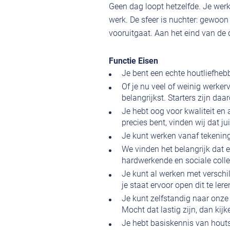
Geen dag loopt hetzelfde. Je werk
werk. De sfeer is nuchter: gewoo
vooruitgaat. Aan het eind van de d
Functie Eisen
Je bent een echte houtliefheb
Of je nu veel of weinig werker
belangrijkst. Starters zijn d
Je hebt oog voor kwaliteit en
precies bent, vinden wij dat ju
Je kunt werken vanaf tekening,
We vinden het belangrijk dat e
hardwerkende en sociale coll
Je kunt al werken met versch
je staat ervoor open dit te ler
Je kunt zelfstandig naar onze
Mocht dat lastig zijn, dan ki
Je hebt basiskennis van houts