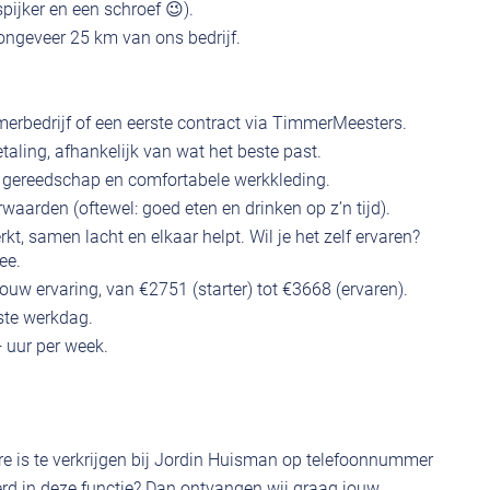
spijker en een schroef 😉).
ongeveer 25 km van ons bedrijf.
mmerbedrijf of een eerste contract via TimmerMeesters.
etaling, afhankelijk van wat het beste past.
l gereedschap en comfortabele werkkleding.
aarden (oftewel: goed eten en drinken op z’n tijd).
, samen lacht en elkaar helpt. Wil je het zelf ervaren?
ee.
ouw ervaring, van €2751 (starter) tot €3668 (ervaren).
ste werkdag.
 uur per week.
re is te verkrijgen bij Jordin Huisman op telefoonnummer
rd in deze functie? Dan ontvangen wij graag jouw