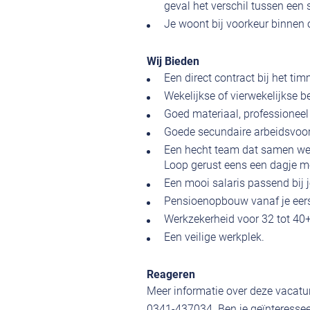
geval het verschil tussen een 
Je woont bij voorkeur binnen 
Wij Bieden
Een direct contract bij het ti
Wekelijkse of vierwekelijkse b
Goed materiaal, professionee
Goede secundaire arbeidsvoorw
Een hecht team dat samen werkt
Loop gerust eens een dagje m
Een mooi salaris passend bij j
Pensioenopbouw vanaf je eer
Werkzekerheid voor 32 tot 40+
Een veilige werkplek.
Reageren
Meer informatie over deze vacatu
0341-437034. Ben je geïnteressee