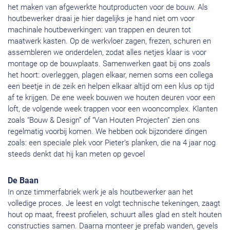
het maken van afgewerkte houtproducten voor de bouw. Als
houtbewerker draai je hier dagelijks je hand niet om voor
machinale houtbewerkingen: van trappen en deuren tot
maatwerk kasten. Op de werkvloer zagen, frezen, schuren en
assembleren we onderdelen, zodat alles netjes klaar is voor
montage op de bouwplaats. Samenwerken gaat bij ons zoals
het hoort: overleggen, plagen elkaar, nemen soms een collega
een beetje in de zeik en helpen elkaar altijd om een klus op tijd
af te krijgen. De ene week bouwen we houten deuren voor een
loft, de volgende week trappen voor een wooncomplex. Klanten
zoals “Bouw & Design” of “Van Houten Projecten” zien ons
regelmatig voorbij komen. We hebben ook bijzondere dingen
zoals: een speciale plek voor Pieter’s planken, die na 4 jaar nog
steeds denkt dat hij kan meten op gevoel
De Baan
In onze timmerfabriek werk je als houtbewerker aan het
volledige proces. Je leest en volgt technische tekeningen, zaagt
hout op maat, freest profielen, schuurt alles glad en stelt houten
constructies samen. Daarna monteer je prefab wanden, gevels