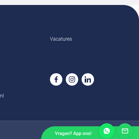
Vacatures
nl
Vragen? App ons!