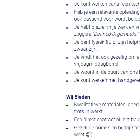
Je kunt werken vanaf een techn
Heb je een relevante opleiding
ook passend voor wordt belo
Je hebt plezier in je werk en
zeggen:
“Dat heb ik gemaakt.”
Je bent fysiek fit. Er zijn hu
zwaar zijn.
Je vindt het ook gezellig om 
vrijdagmiddagborrel.
Je woont in de buurt van ons 
Je kunt werken met handgere
Wij Bieden
Kwalitatieve materialen, goe
trots in werkt.
Een direct contract bij het bo
Gezellige borrels en bedrijfsf
weet 😉).