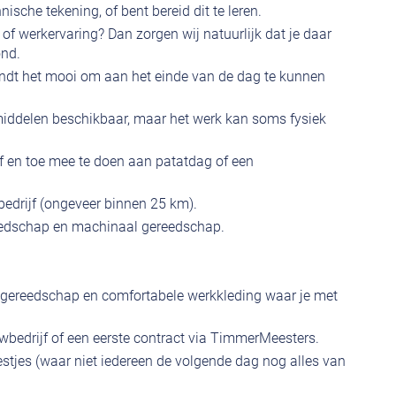
ische tekening, of bent bereid dit te leren.
 of werkervaring? Dan zorgen wij natuurlijk dat je daar
ond.
 vindt het mooi om aan het einde van de dag te kunnen
lpmiddelen beschikbaar, maar het werk kan soms fysiek
af en toe mee te doen aan patatdag of een
bedrijf (ongeveer binnen 25 km).
edschap en machinaal gereedschap.
d gereedschap en comfortabele werkkleding waar je met
uwbedrijf of een eerste contract via TimmerMeesters.
eestjes (waar niet iedereen de volgende dag nog alles van