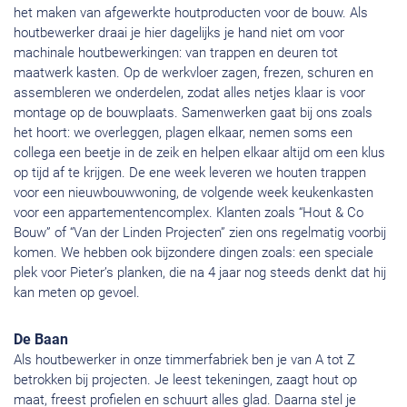
het maken van afgewerkte houtproducten voor de bouw. Als
houtbewerker draai je hier dagelijks je hand niet om voor
machinale houtbewerkingen: van trappen en deuren tot
maatwerk kasten. Op de werkvloer zagen, frezen, schuren en
assembleren we onderdelen, zodat alles netjes klaar is voor
montage op de bouwplaats. Samenwerken gaat bij ons zoals
het hoort: we overleggen, plagen elkaar, nemen soms een
collega een beetje in de zeik en helpen elkaar altijd om een klus
op tijd af te krijgen. De ene week leveren we houten trappen
voor een nieuwbouwwoning, de volgende week keukenkasten
voor een appartementencomplex. Klanten zoals “Hout & Co
Bouw” of “Van der Linden Projecten” zien ons regelmatig voorbij
komen. We hebben ook bijzondere dingen zoals: een speciale
plek voor Pieter’s planken, die na 4 jaar nog steeds denkt dat hij
kan meten op gevoel.
De Baan
Als houtbewerker in onze timmerfabriek ben je van A tot Z
betrokken bij projecten. Je leest tekeningen, zaagt hout op
maat, freest profielen en schuurt alles glad. Daarna stel je