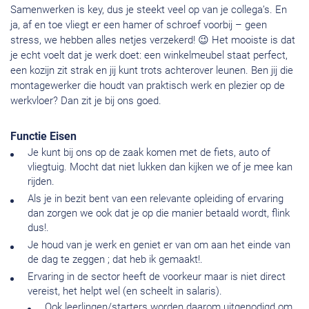
Samenwerken is key, dus je steekt veel op van je collega’s. En
ja, af en toe vliegt er een hamer of schroef voorbij – geen
stress, we hebben alles netjes verzekerd! 😉 Het mooiste is dat
je echt voelt dat je werk doet: een winkelmeubel staat perfect,
een kozijn zit strak en jij kunt trots achterover leunen. Ben jij die
montagewerker die houdt van praktisch werk en plezier op de
werkvloer? Dan zit je bij ons goed.
Functie Eisen
Je kunt bij ons op de zaak komen met de fiets, auto of
vliegtuig. Mocht dat niet lukken dan kijken we of je mee kan
rijden.
Als je in bezit bent van een relevante opleiding of ervaring
dan zorgen we ook dat je op die manier betaald wordt, flink
dus!.
Je houd van je werk en geniet er van om aan het einde van
de dag te zeggen ; dat heb ik gemaakt!.
Ervaring in de sector heeft de voorkeur maar is niet direct
vereist, het helpt wel (en scheelt in salaris).
Ook leerlingen/starters worden daarom uitgenodigd om