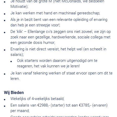
Je houdt van de grote M (niet McDonalds, we bedoelen
Motivatie);
Je kan werken met hand en machinaal gereedschap;
Als je in bezit bent van een relevante opleiding of ervaring
dan heb je een streepje voor!;
De ‘klik’ – Ellenlange cv’s zeggen ons niet zoveel, we zijn op
zoek naar een gezellige, hardwerkende, sociale collega met
een gezonde dosis humor;
Ervaring is niet direct vereist, het helpt wel (en scheelt in
salaris);
Ook starters worden daarom uitgenodigd om te
reageren, het vak kunnen we je leren!
Je kan vanaf tekening werken of staat ervoor open om dit te
leren.
Wij Bieden
Wekelijks of 4-wekelijks betaald;
Een salaris van €2988,- (starter) tot aan €3785,- (ervaren)
per maand;