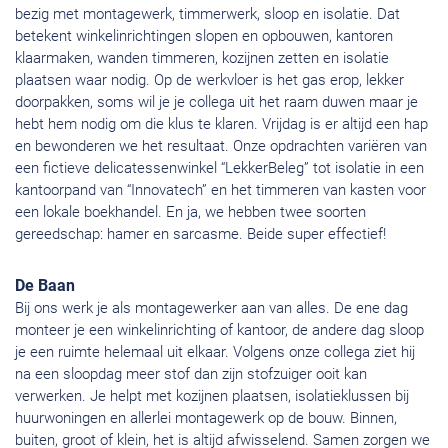
bezig met montagewerk, timmerwerk, sloop en isolatie. Dat
betekent winkelinrichtingen slopen en opbouwen, kantoren
klaarmaken, wanden timmeren, kozijnen zetten en isolatie
plaatsen waar nodig. Op de werkvloer is het gas erop, lekker
doorpakken, soms wil je je collega uit het raam duwen maar je
hebt hem nodig om die klus te klaren. Vrijdag is er altijd een hap
en bewonderen we het resultaat. Onze opdrachten variëren van
een fictieve delicatessenwinkel “LekkerBeleg” tot isolatie in een
kantoorpand van “Innovatech” en het timmeren van kasten voor
een lokale boekhandel. En ja, we hebben twee soorten
gereedschap: hamer en sarcasme. Beide super effectief!
De Baan
Bij ons werk je als montagewerker aan van alles. De ene dag
monteer je een winkelinrichting of kantoor, de andere dag sloop
je een ruimte helemaal uit elkaar. Volgens onze collega ziet hij
na een sloopdag meer stof dan zijn stofzuiger ooit kan
verwerken. Je helpt met kozijnen plaatsen, isolatieklussen bij
huurwoningen en allerlei montagewerk op de bouw. Binnen,
buiten, groot of klein, het is altijd afwisselend. Samen zorgen we