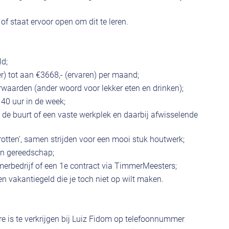
f staat ervoor open om dit te leren.
ld;
er) tot aan €3668,- (ervaren) per maand;
waarden (ander woord voor lekker eten en drinken);
 40 uur in de week;
in de buurt of een vaste werkplek en daarbij afwisselende
rotten’, samen strijden voor een mooi stuk houtwerk;
en gereedschap;
mmerbedrijf of een 1e contract via TimmerMeesters;
n vakantiegeld die je toch niet op wilt maken.
e is te verkrijgen bij Luiz Fidom op telefoonnummer