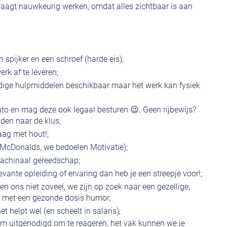
 vraagt nauwkeurig werken, omdat alles zichtbaar is aan
 spijker en een schroef (harde eis);
k af te leveren;
 nodige hulpmiddelen beschikbaar maar het werk kan fysiek
auto en mag deze ook legaal besturen 😉. Geen rijbewijs?
jden naar de klus;
raag met hout!;
 McDonalds, we bedoelen Motivatie);
achinaal gereedschap;
levante opleiding of ervaring dan heb je een streepje voor!;
gen ons niet zoveel, we zijn op zoek naar een gezellige,
a met een gezonde dosis humor;
het helpt wel (en scheelt in salaris);
m uitgenodigd om te reageren, het vak kunnen we je