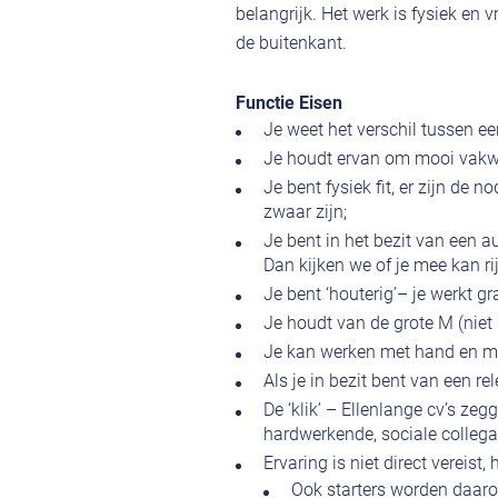
belangrijk. Het werk is fysiek en
de buitenkant.
Functie Eisen
Je weet het verschil tussen een
Je houdt ervan om mooi vakwer
Je bent fysiek fit, er zijn de
zwaar zijn;
Je bent in het bezit van een 
Dan kijken we of je mee kan ri
Je bent ‘houterig’– je werkt g
Je houdt van de grote M (niet
Je kan werken met hand en m
Als je in bezit bent van een re
De ‘klik’ – Ellenlange cv’s zeg
hardwerkende, sociale colleg
Ervaring is niet direct vereist, 
Ook starters worden daaro