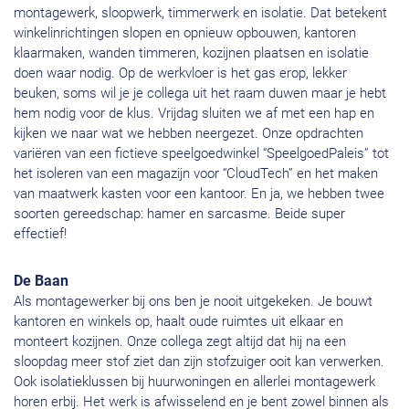
montagewerk, sloopwerk, timmerwerk en isolatie. Dat betekent
winkelinrichtingen slopen en opnieuw opbouwen, kantoren
klaarmaken, wanden timmeren, kozijnen plaatsen en isolatie
doen waar nodig. Op de werkvloer is het gas erop, lekker
beuken, soms wil je je collega uit het raam duwen maar je hebt
hem nodig voor de klus. Vrijdag sluiten we af met een hap en
kijken we naar wat we hebben neergezet. Onze opdrachten
variëren van een fictieve speelgoedwinkel “SpeelgoedPaleis” tot
het isoleren van een magazijn voor “CloudTech” en het maken
van maatwerk kasten voor een kantoor. En ja, we hebben twee
soorten gereedschap: hamer en sarcasme. Beide super
effectief!
De Baan
Als montagewerker bij ons ben je nooit uitgekeken. Je bouwt
kantoren en winkels op, haalt oude ruimtes uit elkaar en
monteert kozijnen. Onze collega zegt altijd dat hij na een
sloopdag meer stof ziet dan zijn stofzuiger ooit kan verwerken.
Ook isolatieklussen bij huurwoningen en allerlei montagewerk
horen erbij. Het werk is afwisselend en je bent zowel binnen als