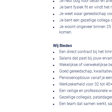
Je hebt oog voor detail en afw
Je bent fysiek fit en vindt he
Je weet waar gereedschap voor
Je bent een gezellige collega d
Je woont ongeveer binnen 25 k
komen.
Wij Bieden
Een direct contract bij het ti
Salaris dat past bij jouw ervar
Wekelijkse of vierwekelijkse be
Goed gereedschap, kwalitatie
Pensioenopbouw vanaf je eer
Werkzekerheid voor 32 tot 40+
Een veilige en professionele w
Gezellige collega’s, patatdag
Een team dat samen werkt, sam