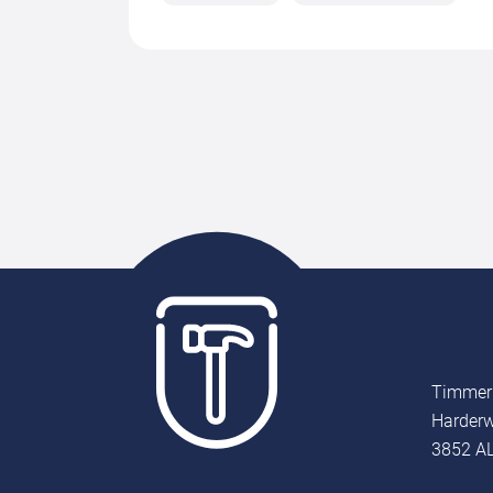
Timmer
Harderw
3852 AL