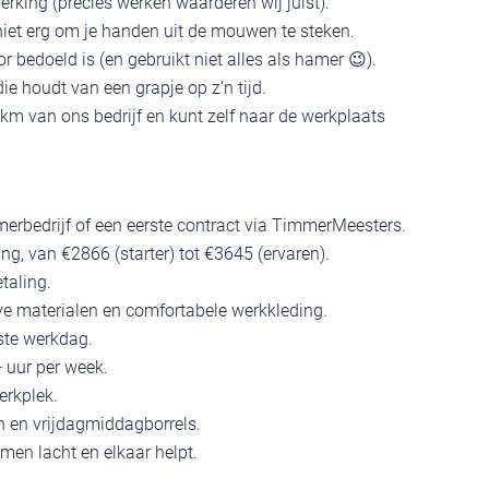
erking (precies werken waarderen wij juist).
t niet erg om je handen uit de mouwen te steken.
 bedoeld is (en gebruikt niet alles als hamer 😉).
ie houdt van een grapje op z’n tijd.
m van ons bedrijf en kunt zelf naar de werkplaats
mmerbedrijf of een eerste contract via TimmerMeesters.
ing, van €2866 (starter) tot €3645 (ervaren).
taling.
ve materialen en comfortabele werkkleding.
ste werkdag.
 uur per week.
erkplek.
en en vrijdagmiddagborrels.
en lacht en elkaar helpt.