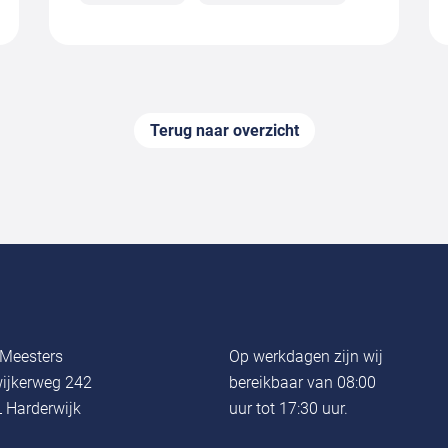
Terug naar overzicht
Meesters
Op werkdagen zijn wij
ijkerweg 242
bereikbaar van 08:00
 Harderwijk
uur tot 17:30 uur.