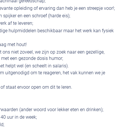
achinaal gereedschap;
levante opleiding of ervaring dan heb je een streepje voor!;
 spijker en een schroef (harde eis);
k af te leveren;
 nodige hulpmiddelen beschikbaar maar het werk kan fysiek
raag met hout!
egt ons niet zoveel, we zijn op zoek naar een gezellige,
a met een gezonde dosis humor;
het helpt wel (en scheelt in salaris).
m uitgenodigd om te reageren, het vak kunnen we je
f staat ervoor open om dit te leren.
waarden (ander woord voor lekker eten en drinken);
 40 uur in de week;
ld;