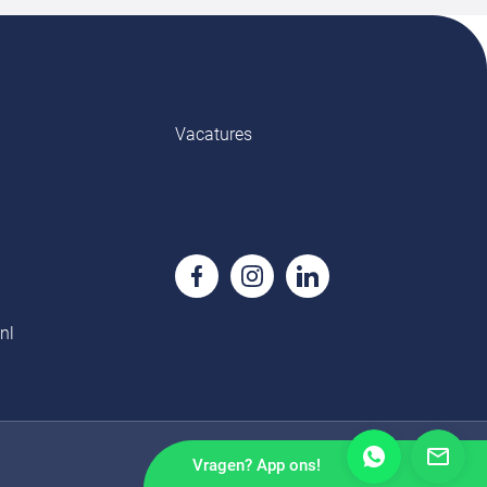
Vacatures
nl
Vragen? App ons!