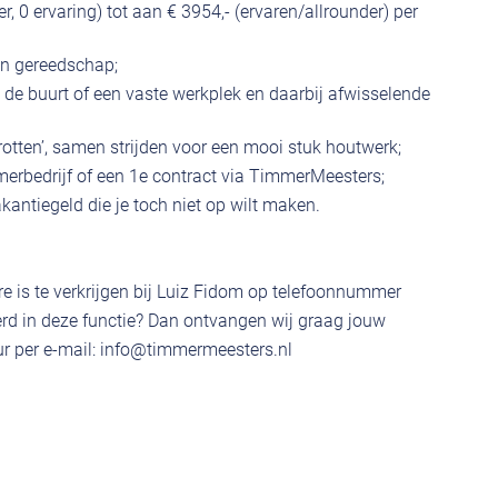
er, 0 ervaring) tot aan € 3954,- (ervaren/allrounder) per
en gereedschap;
in de buurt of een vaste werkplek en daarbij afwisselende
rotten’, samen strijden voor een mooi stuk houtwerk;
mmerbedrijf of een 1e contract via TimmerMeesters;
antiegeld die je toch niet op wilt maken.
e is te verkrijgen bij Luiz Fidom op telefoonnummer
rd in deze functie? Dan ontvangen wij graag jouw
r per e-mail:
info@timmermeesters.nl