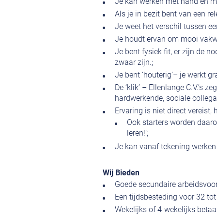
Je kan werken met hand en m
Als je in bezit bent van een re
Je weet het verschil tussen een
Je houdt ervan om mooi vakwer
Je bent fysiek fit, er zijn de
zwaar zijn.;
Je bent ‘houterig’– je werkt g
De ‘klik’ – Ellenlange C.V.’s z
hardwerkende, sociale colleg
Ervaring is niet direct vereist, 
Ook starters worden daaro
leren!’;
Je kan vanaf tekening werken o
Wij Bieden
Goede secundaire arbeidsvoor
Een tijdsbesteding voor 32 tot
Wekelijks of 4-wekelijks betaa