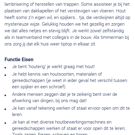
lambrisering of herstellen van trappen. Soms assisteer je bij het
plaatsen van dakkapellen of het verstevigen van vloeren. Hout
heeft soms z’n eigen wil, en spijkers… tja, die verdwijnen altijd op
mysterieuze wijze. Gelukkig houden we het gezellig en zorgen
we dat alles netjes en stevig blijft. Je werkt zowel zelfstandig
als in teamverband met collega’s in de bouw. Als timmerman bij
ons zorg jij dat elk huis weer tiptop in elkaar zit.
Functie Eisen
Je bent ‘houterig’ je werkt graag met hout!
Je hebt kennis van houtsoorten, materialen of
gereedschappen (je weet in ieder geval het verschil tussen
een spijker en een schroef).
Andere mensen zeggen dat je te zeikerig bent over de
afwerking van dingen, bij ons mag dat!
Je kan vanaf tekening werken of staat ervoor open om dit te
leren.
Je kan al met diverse houtbewerkingsmachines en
gereedschappen werken of staat er voor open dit te leren;
Zoals zagen, frezen, schaven en boren.