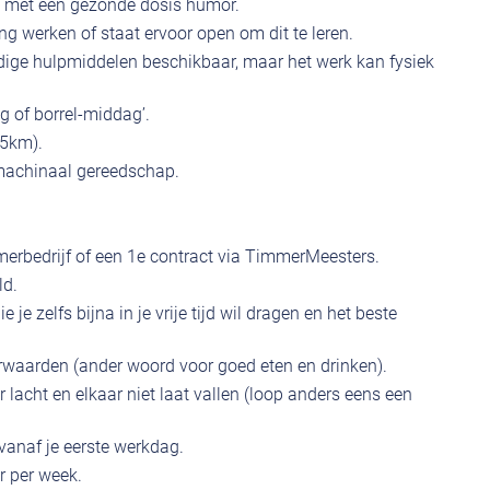
a met een gezonde dosis humor.
g werken of staat ervoor open om dit te leren.
 nodige hulpmiddelen beschikbaar, maar het werk kan fysiek
ag of borrel-middag’.
25km).
machinaal gereedschap.
mmerbedrijf of een 1e contract via TimmerMeesters.
ld.
 je zelfs bijna in je vrije tijd wil dragen en het beste
waarden (ander woord voor goed eten en drinken).
 lacht en elkaar niet laat vallen (loop anders eens een
vanaf je eerste werkdag.
r per week.