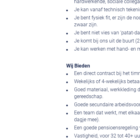
hardwerkende, sociale colleg
Je kan vanaf technisch tekenin
Je bent fysiek fit, er zijn de
zwaar zijn.
Je bent niet vies van ‘patat-d
Je komt bij ons uit de buurt (
Je kan werken met hand- en 
Wij Bieden
Een direct contract bij het ti
Wekelijks of 4-wekelijks betaa
Goed materiaal, werkkleding die
gereedschap.
Goede secundaire arbeidsvoor
Een team dat werkt, met elkaar
dagje mee).
Een goede pensioensregeling 
Vastigheid, voor 32 tot 40+ uu