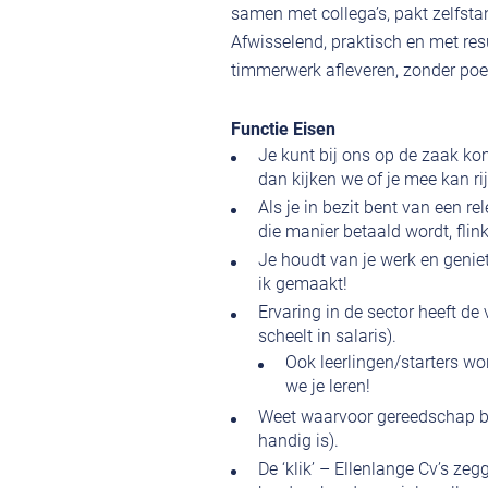
samen met collega’s, pakt zelfstan
Afwisselend, praktisch en met re
timmerwerk afleveren, zonder po
Functie Eisen
Je kunt bij ons op de zaak kom
dan kijken we of je mee kan ri
Als je in bezit bent van een r
die manier betaald wordt, flin
Je houdt van je werk en genie
ik gemaakt!
Ervaring in de sector heeft de 
scheelt in salaris).
Ook leerlingen/starters w
we je leren!
Weet waarvoor gereedschap bed
handig is).
De ‘klik’ – Ellenlange Cv’s zeg