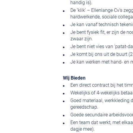
handig is).
De ‘klik’ – Ellenlange Cv’s zeg
hardwerkende, sociale colleg
Je kan vanaf technisch tekenin
Je bent fysiek fit, er zijn de
zwaar zijn.
Je bent niet vies van ‘patat-d
Je komt bij ons uit de buurt (
Je kan werken met hand- en 
Wij Bieden
Een direct contract bij het ti
Wekelijks of 4-wekelijks betaa
Goed materiaal, werkkleding die
gereedschap.
Goede secundaire arbeidsvoor
Een team dat werkt, met elkaar
dagje mee).