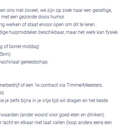
gen ons niet zoveel, we zijn op zoek naar een gezellige,
a met een gezonde dosis humor.
g werken of staat ervoor open om dit te leren.
 nodige hulpmiddelen beschikbaar, maar het werk kan fysiek
ag of borrel-middag’.
25km).
machinaal gereedschap.
mmerbedrijf of een 1e contract via TimmerMeesters.
ld.
 je zelfs bijna in je vrije tijd wil dragen en het beste
waarden (ander woord voor goed eten en drinken).
 lacht en elkaar niet laat vallen (loop anders eens een