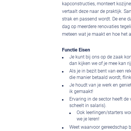
kapconstructies, monteert kozijn
vertaalt deze naar de praktijk. S
strak en passend wordt. De ene 
dag op meerdere renovaties tegelij
meteen wat je maakt en hoe het a
Functie Eisen
Je kunt bij ons op de zaak kom
dan kijken we of je mee kan ri
Als je in bezit bent van een r
die manier betaald wordt, flin
Je houdt van je werk en genie
ik gemaakt!
Ervaring in de sector heeft de 
scheelt in salaris).
Ook leerlingen/starters w
we je leren!
Weet waarvoor gereedschap bed