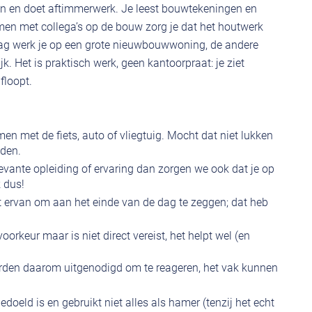
en en doet aftimmerwerk. Je leest bouwtekeningen en
amen met collega’s op de bouw zorg je dat het houtwerk
dag werk je op een grote nieuwbouwwoning, de andere
k. Het is praktisch werk, geen kantoorpraat: je ziet
floopt.
en met de fiets, auto of vliegtuig. Mocht dat niet lukken
jden.
elevante opleiding of ervaring dan zorgen we ook dat je op
k dus!
t ervan om aan het einde van de dag te zeggen; dat heb
voorkeur maar is niet direct vereist, het helpt wel (en
orden daarom uitgenodigd om te reageren, het vak kunnen
oeld is en gebruikt niet alles als hamer (tenzij het echt