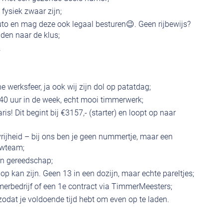
 fysiek zwaar zijn;
auto en mag deze ook legaal besturen😉. Geen rijbewijs?
jden naar de klus;
.
ne werksfeer, ja ook wij zijn dol op patatdag;
 40 uur in de week, echt mooi timmerwerk;
aris! Dit begint bij €3157,- (starter) en loopt op naar
vrijheid – bij ons ben je geen nummertje, maar een
uwteam;
en gereedschap;
 op kan zijn. Geen 13 in een dozijn, maar echte pareltjes;
mmerbedrijf of een 1e contract via TimmerMeesters;
zodat je voldoende tijd hebt om even op te laden.