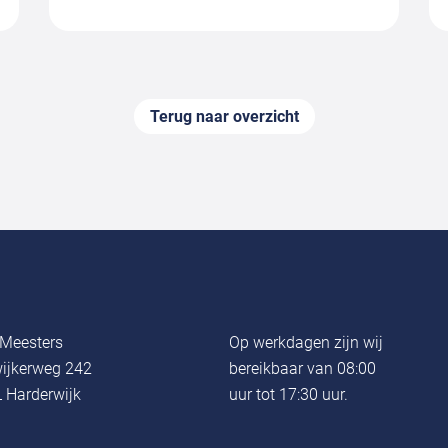
Terug naar overzicht
Meesters
Op werkdagen zijn wij
ijkerweg 242
bereikbaar van 08:00
 Harderwijk
uur tot 17:30 uur.