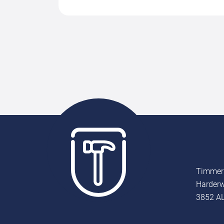
Timmer
Harderw
3852 AL