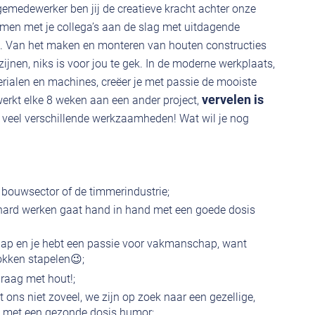
medewerker ben jij de creatieve kracht achter onze
amen met je collega’s aan de slag met uitdagende
 Van het maken en monteren van houten constructies
ijnen, niks is voor jou te gek. In de moderne werkplaats,
erialen en machines, creëer je met passie de mooiste
vervelen is
werkt elke 8 weken aan een ander project,
veel verschillende werkzaamheden! Wat wil je nog
e bouwsector of de timmerindustrie;
t hard werken gaat hand in hand met een goede dosis
ap en je hebt een passie voor vakmanschap, want
okken stapelen😉;
graag met hout!;
egt ons niet zoveel, we zijn op zoek naar een gezellige,
a met een gezonde dosis humor;