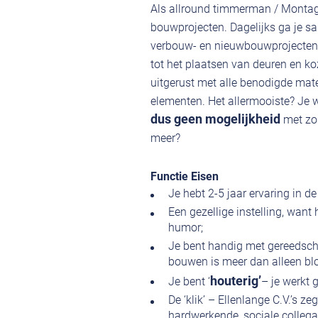
Als allround timmerman / Montage
bouwprojecten. Dagelijks ga je s
verbouw- en nieuwbouwprojecten.
tot het plaatsen van deuren en koz
uitgerust met alle benodigde mat
elementen. Het allermooiste? Je 
dus geen mogelijkheid
met zo 
meer?
Functie Eisen
Je hebt 2-5 jaar ervaring in d
Een gezellige instelling, wan
humor;
Je bent handig met gereedsch
bouwen is meer dan alleen bl
houterig’
Je bent ‘
– je werkt 
De ‘klik’ – Ellenlange C.V.’s z
hardwerkende, sociale colleg