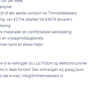
 uur per week.
erkplek.
drijf of een eerste contract via TimmerMeesters.
ing, van €2734 (starter) tot €3678 (ervaren).
taling.
ve materialen en comfortabele werkkleding.
en en vrijdagmiddagborrels.
en lacht en elkaar helpt.
e is te verkrijgen bij Luiz Fidom op telefoonnummer
rd in deze functie? Dan ontvangen wij graag jouw
r per e-mail:
info@timmermeesters.nl