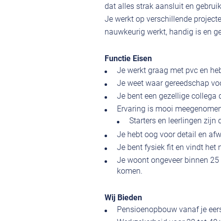
dat alles strak aansluit en gebrui
Je werkt op verschillende projec
nauwkeurig werkt, handig is en ge
Functie Eisen
Je werkt graag met pvc en heb
Je weet waar gereedschap voor
Je bent een gezellige collega d
Ervaring is mooi meegenomen,
Starters en leerlingen zijn
Je hebt oog voor detail en afw
Je bent fysiek fit en vindt he
Je woont ongeveer binnen 25 k
komen.
Wij Bieden
Pensioenopbouw vanaf je eer