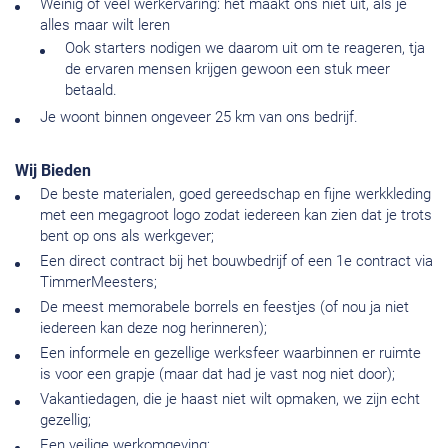
Weinig of veel werkervaring: het maakt ons niet uit, als je
alles maar wilt leren
Ook starters nodigen we daarom uit om te reageren, tja
de ervaren mensen krijgen gewoon een stuk meer
betaald.
Je woont binnen ongeveer 25 km van ons bedrijf.
Wij Bieden
De beste materialen, goed gereedschap en fijne werkkleding
met een megagroot logo zodat iedereen kan zien dat je trots
bent op ons als werkgever;
Een direct contract bij het bouwbedrijf of een 1e contract via
TimmerMeesters;
De meest memorabele borrels en feestjes (of nou ja niet
iedereen kan deze nog herinneren);
Een informele en gezellige werksfeer waarbinnen er ruimte
is voor een grapje (maar dat had je vast nog niet door);
Vakantiedagen, die je haast niet wilt opmaken, we zijn echt
gezellig;
Een veilige werkomgeving;