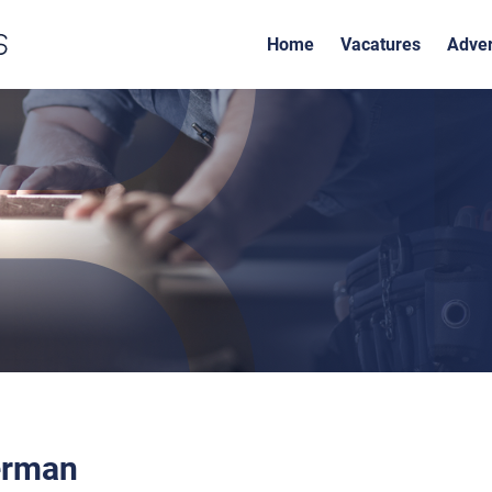
Home
Vacatures
Adver
erman