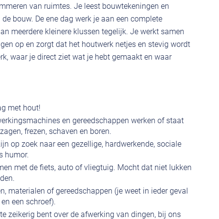
immeren van ruimtes. Je leest bouwtekeningen en
op de bouw. De ene dag werk je aan een complete
an meerdere kleinere klussen tegelijk. Je werkt samen
ingen op en zorgt dat het houtwerk netjes en stevig wordt
rk, waar je direct ziet wat je hebt gemaakt en waar
aag met hout!
werkingsmachines en gereedschappen werken of staat
s zagen, frezen, schaven en boren.
n op zoek naar een gezellige, hardwerkende, sociale
s humor.
en met de fiets, auto of vliegtuig. Mocht dat niet lukken
jden.
n, materialen of gereedschappen (je weet in ieder geval
 en een schroef).
e zeikerig bent over de afwerking van dingen, bij ons