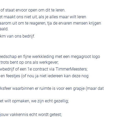
f staat ervoor open om dit te leren.
t maakt ons niet uit, als je alles maar wilt leren
aarom uit om te reageren, tja de ervaren mensen krijgen
aald.
km van ons bedrijf.
reedschap en fijne werkkleding met een megagroot logo
 trots bent op ons als werkgever;
uwbedrijf of een 1e contract via TimmerMeesters;
n feestjes (of nou ja niet iedereen kan deze nog
rksfeer waarbinnen er ruimte is voor een grapje (maar dat
et wilt opmaken, we zijn echt gezellig;
jouw vakkennis echt wordt getest;