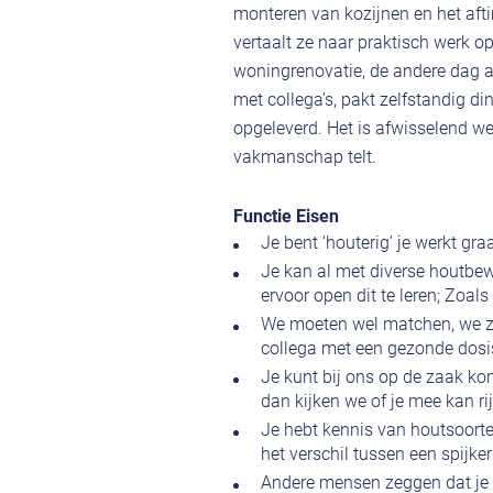
monteren van kozijnen en het aft
vertaalt ze naar praktisch werk 
woningrenovatie, de andere dag a
met collega’s, pakt zelfstandig d
opgeleverd. Het is afwisselend we
vakmanschap telt.
Functie Eisen
Je bent ‘houterig’ je werkt gr
Je kan al met diverse houtbe
ervoor open dit te leren; Zoal
We moeten wel matchen, we zij
collega met een gezonde dosi
Je kunt bij ons op de zaak kom
dan kijken we of je mee kan ri
Je hebt kennis van houtsoorte
het verschil tussen een spijker
Andere mensen zeggen dat je t